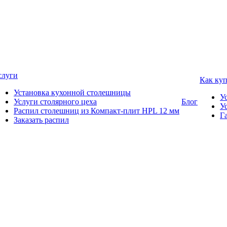
слуги
Как ку
Установка кухонной столешницы
У
Услуги столярного цеха
Блог
У
Распил столешниц из Компакт-плит HPL 12 мм
Г
Заказать распил