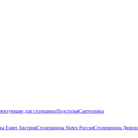
лектующие для столешниц
Подстолья
Сантехника
ы Egger Австрия
Столешницы Slotex Россия
Столешницы Дюропа