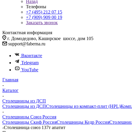
Назад
Телефоны
+7 (495) 212 07 15
+7 (909) 909 00 19
Заказать звонок
Контактная информация
г. Домодедово, Каширское шоссе, дом 105
support@faberna.ru
Вконтакте
Telegram
YouTube
Главная
-
Каталог
-
Столешницы из ДСП
Столешницы из ДСП
Столешницы из компакт-плит (HPL)
Комп
-
Столешницы Союз Россия
Столешницы Скиф Россия
Столешницы Кедр Россия
Столешниц
-
Столешница союз 137т апатит