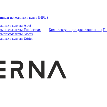
ницы из компакт-плит (HPL)
омпакт-плиты Abet
омпакт-плиты Fundermax
Комплектующие для столешниц
По
омпакт-плиты Slotex
омпакт-плиты Egger