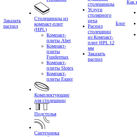
Как 
столешницы
Услуги
столярного
Столешницы из
Заказать
цеха
Блог
компакт-плит
распил
Распил
(HPL)
столешниц
Компакт-
из Компакт-
плиты Abet
плит HPL 12
Компакт-
мм
плиты
Заказать
Fundermax
распил
Компакт-
плиты Slotex
Компакт-
плиты Egger
Комплектующие
для столешниц
Подстолья
Сантехника