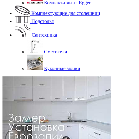
Компакт-плиты Egger
Комплектующие для столешниц
Подстолья
Сантехника
Смесители
Кухонные мойки