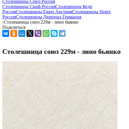
Столешницы Союз Россия
Столешницы Скиф Россия
Столешницы Кедр
Россия
Столешницы Egger Австрия
Столешницы Slotex
Россия
Столешницы Дюропал Германия
-
Столешница союз 229м - лино бьянко
Поделиться
Столешница союз 229м - лино бьянко