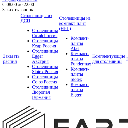
С 08:00 до 22:00
Заказать звонок
Столешницы из
Столешницы из
ДСП
компакт-плит
(HPL)
Столешницы
Скиф Россия
Компакт-
Столешницы
плиты
Кедр Россия
Abet
Столешницы
Компакт-
Заказать
Egger
Комплектующие
плиты
распил
Австрия
для столешниц
Fundermax
Столешницы
Компакт-
Slotex Россия
плиты
Столешницы
Slotex
Союз Россия
Компакт-
Столешницы
плиты
Дюропал
Egger
Германия