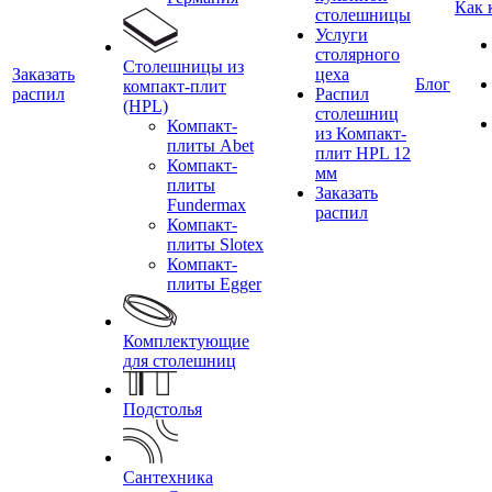
Как 
столешницы
Услуги
столярного
Столешницы из
Заказать
цеха
Блог
компакт-плит
распил
Распил
(HPL)
столешниц
Компакт-
из Компакт-
плиты Abet
плит HPL 12
Компакт-
мм
плиты
Заказать
Fundermax
распил
Компакт-
плиты Slotex
Компакт-
плиты Egger
Комплектующие
для столешниц
Подстолья
Сантехника