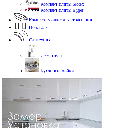
Компакт-плиты Slotex
Компакт-плиты Egger
Комплектующие для столешниц
Подстолья
Сантехника
Смесители
Кухонные мойки