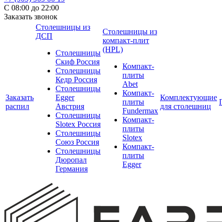
С 08:00 до 22:00
Заказать звонок
Столешницы из
Столешницы из
ДСП
компакт-плит
(HPL)
Столешницы
Скиф Россия
Компакт-
Столешницы
плиты
Кедр Россия
Abet
Столешницы
Компакт-
Заказать
Egger
Комплектующие
плиты
распил
Австрия
для столешниц
Fundermax
Столешницы
Компакт-
Slotex Россия
плиты
Столешницы
Slotex
Союз Россия
Компакт-
Столешницы
плиты
Дюропал
Egger
Германия