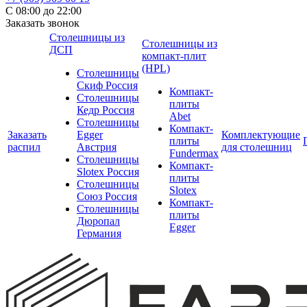
С 08:00 до 22:00
Заказать звонок
Столешницы из
Столешницы из
ДСП
компакт-плит
(HPL)
Столешницы
Скиф Россия
Компакт-
Столешницы
плиты
Кедр Россия
Abet
Столешницы
Компакт-
Заказать
Egger
Комплектующие
плиты
распил
Австрия
для столешниц
Fundermax
Столешницы
Компакт-
Slotex Россия
плиты
Столешницы
Slotex
Союз Россия
Компакт-
Столешницы
плиты
Дюропал
Egger
Германия