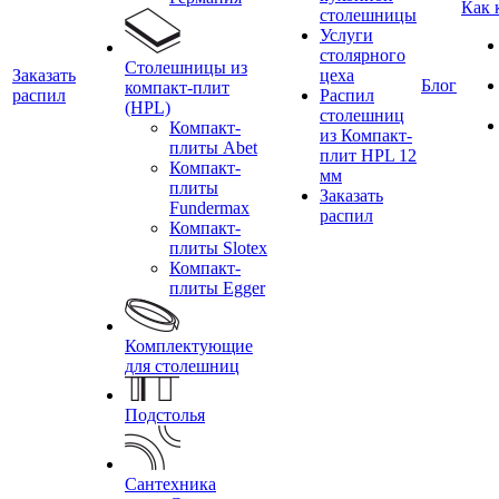
Как 
столешницы
Услуги
столярного
Столешницы из
Заказать
цеха
Блог
компакт-плит
распил
Распил
(HPL)
столешниц
Компакт-
из Компакт-
плиты Abet
плит HPL 12
Компакт-
мм
плиты
Заказать
Fundermax
распил
Компакт-
плиты Slotex
Компакт-
плиты Egger
Комплектующие
для столешниц
Подстолья
Сантехника