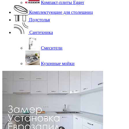
Компакт-плиты Egger
Комплектующие для столешниц
Подстолья
Сантехника
Смесители
Кухонные мойки