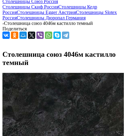
Столешницы Союз Россия
Столешницы Скиф Россия
Столешницы Кедр
Россия
Столешницы Egger Австрия
Столешницы Slotex
Россия
Столешницы Дюропал Германия
-
Столешница союз 4046м кастилло темный
Поделиться
Столешница союз 4046м кастилло
темный