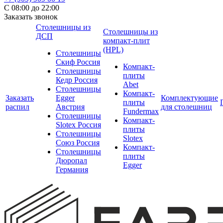
С 08:00 до 22:00
Заказать звонок
Столешницы из
Столешницы из
ДСП
компакт-плит
(HPL)
Столешницы
Скиф Россия
Компакт-
Столешницы
плиты
Кедр Россия
Abet
Столешницы
Компакт-
Заказать
Egger
Комплектующие
плиты
распил
Австрия
для столешниц
Fundermax
Столешницы
Компакт-
Slotex Россия
плиты
Столешницы
Slotex
Союз Россия
Компакт-
Столешницы
плиты
Дюропал
Egger
Германия