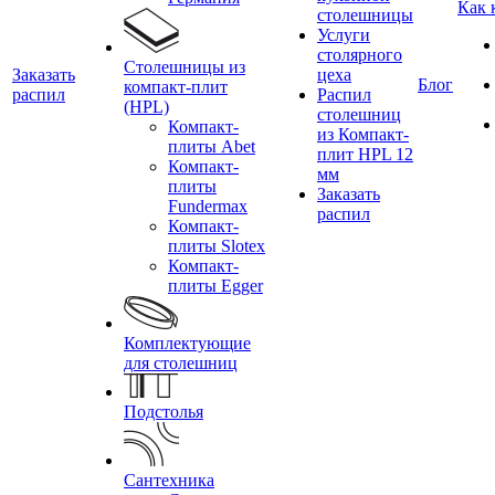
Как 
столешницы
Услуги
столярного
Столешницы из
Заказать
цеха
Блог
компакт-плит
распил
Распил
(HPL)
столешниц
Компакт-
из Компакт-
плиты Abet
плит HPL 12
Компакт-
мм
плиты
Заказать
Fundermax
распил
Компакт-
плиты Slotex
Компакт-
плиты Egger
Комплектующие
для столешниц
Подстолья
Сантехника