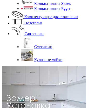
Компакт-плиты Slotex
Компакт-плиты Egger
Комплектующие для столешниц
Подстолья
Сантехника
Смесители
Кухонные мойки