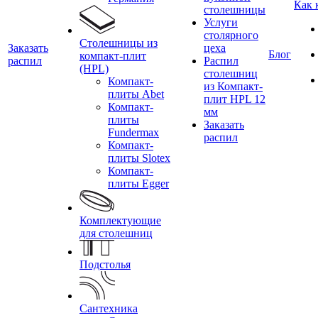
Как 
столешницы
Услуги
столярного
Столешницы из
Заказать
цеха
Блог
компакт-плит
распил
Распил
(HPL)
столешниц
Компакт-
из Компакт-
плиты Abet
плит HPL 12
Компакт-
мм
плиты
Заказать
Fundermax
распил
Компакт-
плиты Slotex
Компакт-
плиты Egger
Комплектующие
для столешниц
Подстолья
Сантехника