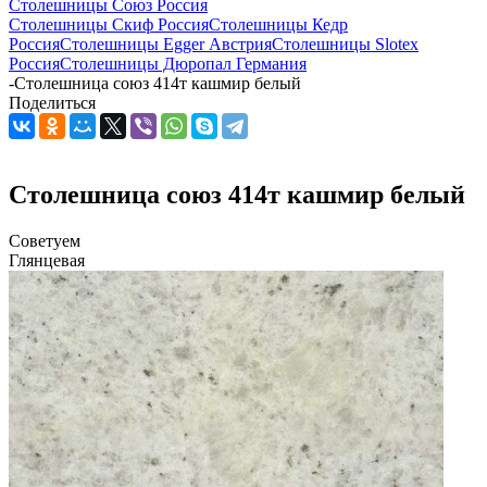
Столешницы Союз Россия
Столешницы Скиф Россия
Столешницы Кедр
Россия
Столешницы Egger Австрия
Столешницы Slotex
Россия
Столешницы Дюропал Германия
-
Столешница союз 414т кашмир белый
Поделиться
Столешница союз 414т кашмир белый
Советуем
Глянцевая