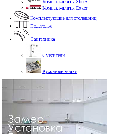
Компакт-плиты Slotex
Компакт-плиты Egger
Комплектующие для столешниц
Подстолья
Сантехника
Смесители
Кухонные мойки