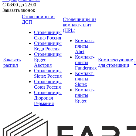
С 08:00 до 22:00
Заказать звонок
Столешницы из
Столешницы из
ДСП
компакт-плит
(HPL)
Столешницы
Скиф Россия
Компакт-
Столешницы
плиты
Кедр Россия
Abet
Столешницы
Компакт-
Заказать
Egger
Комплектующие
плиты
распил
Австрия
для столешниц
Fundermax
Столешницы
Компакт-
Slotex Россия
плиты
Столешницы
Slotex
Союз Россия
Компакт-
Столешницы
плиты
Дюропал
Egger
Германия