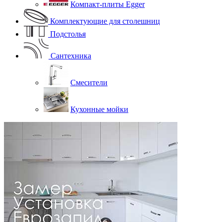
Компакт-плиты Egger
Комплектующие для столешниц
Подстолья
Сантехника
Смесители
Кухонные мойки