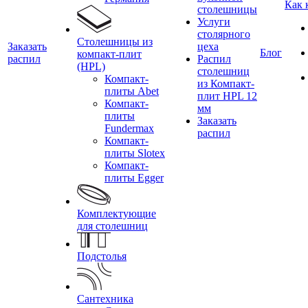
Как 
столешницы
Услуги
столярного
Столешницы из
Заказать
цеха
Блог
компакт-плит
распил
Распил
(HPL)
столешниц
Компакт-
из Компакт-
плиты Abet
плит HPL 12
Компакт-
мм
плиты
Заказать
Fundermax
распил
Компакт-
плиты Slotex
Компакт-
плиты Egger
Комплектующие
для столешниц
Подстолья
Сантехника