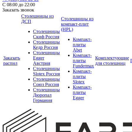
С 08:00 до 22:00
Заказать звонок
Столешницы из
Столешницы из
ДСП
компакт-плит
(HPL)
Столешницы
Скиф Россия
Компакт-
Столешницы
плиты
Кедр Россия
Abet
Столешницы
Компакт-
Заказать
Egger
Комплектующие
плиты
распил
Австрия
для столешниц
Fundermax
Столешницы
Компакт-
Slotex Россия
плиты
Столешницы
Slotex
Союз Россия
Компакт-
Столешницы
плиты
Дюропал
Egger
Германия