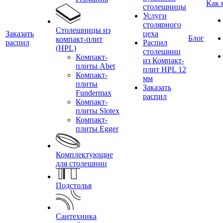
Как 
столешницы
Услуги
столярного
Столешницы из
Заказать
цеха
Блог
компакт-плит
распил
Распил
(HPL)
столешниц
Компакт-
из Компакт-
плиты Abet
плит HPL 12
Компакт-
мм
плиты
Заказать
Fundermax
распил
Компакт-
плиты Slotex
Компакт-
плиты Egger
Комплектующие
для столешниц
Подстолья
Сантехника