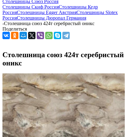
Столешницы Союз Россия
Столешницы Скиф Россия
Столешницы Кедр
Россия
Столешницы Egger Австрия
Столешницы Slotex
Россия
Столешницы Дюропал Германия
-
Столешница союз 424т серебристый оникс
Поделиться
Столешница союз 424т серебристый
оникс