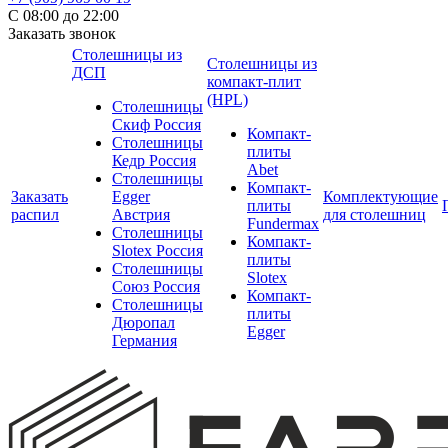
С 08:00 до 22:00
Заказать звонок
Столешницы из
Столешницы из
ДСП
компакт-плит
(HPL)
Столешницы
Скиф Россия
Компакт-
Столешницы
плиты
Кедр Россия
Abet
Столешницы
Компакт-
Заказать
Egger
Комплектующие
плиты
распил
Австрия
для столешниц
Fundermax
Столешницы
Компакт-
Slotex Россия
плиты
Столешницы
Slotex
Союз Россия
Компакт-
Столешницы
плиты
Дюропал
Egger
Германия