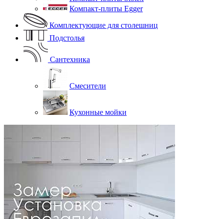
Компакт-плиты Egger
Комплектующие для столешниц
Подстолья
Сантехника
Смесители
Кухонные мойки