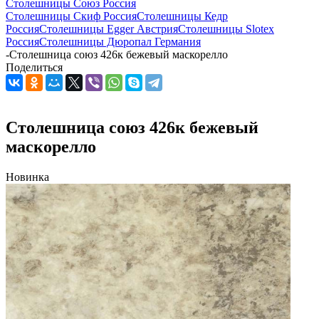
Столешницы Союз Россия
Столешницы Скиф Россия
Столешницы Кедр
Россия
Столешницы Egger Австрия
Столешницы Slotex
Россия
Столешницы Дюропал Германия
-
Столешница союз 426к бежевый маскорелло
Поделиться
Столешница союз 426к бежевый
маскорелло
Новинка