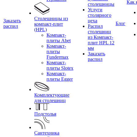
Как 
столешницы
Услуги
столярного
Столешницы из
Заказать
цеха
Блог
компакт-плит
распил
Распил
(HPL)
столешниц
Компакт-
из Компакт-
плиты Abet
плит HPL 12
Компакт-
мм
плиты
Заказать
Fundermax
распил
Компакт-
плиты Slotex
Компакт-
плиты Egger
Комплектующие
для столешниц
Подстолья
Сантехника