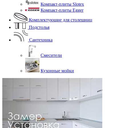
Компакт-плиты Slotex
Компакт-плиты Egger
Комплектующие для столешниц
Подстолья
Сантехника
Смесители
Кухонные мойки