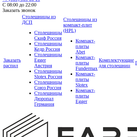
С 08:00 до 22:00
Заказать звонок
Столешницы из
Столешницы из
ДСП
компакт-плит
(HPL)
Столешницы
Скиф Россия
Компакт-
Столешницы
плиты
Кедр Россия
Abet
Столешницы
Компакт-
Заказать
Egger
Комплектующие
плиты
распил
Австрия
для столешниц
Fundermax
Столешницы
Компакт-
Slotex Россия
плиты
Столешницы
Slotex
Союз Россия
Компакт-
Столешницы
плиты
Дюропал
Egger
Германия