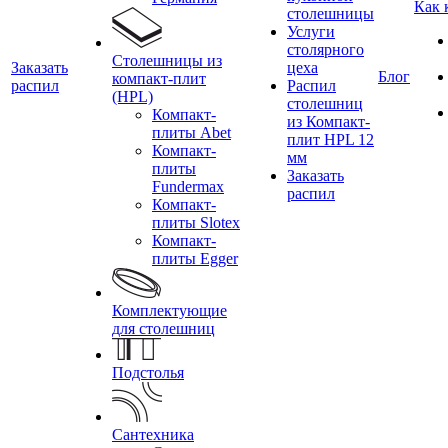
Как 
столешницы
Услуги
столярного
Столешницы из
Заказать
цеха
Блог
компакт-плит
распил
Распил
(HPL)
столешниц
Компакт-
из Компакт-
плиты Abet
плит HPL 12
Компакт-
мм
плиты
Заказать
Fundermax
распил
Компакт-
плиты Slotex
Компакт-
плиты Egger
Комплектующие
для столешниц
Подстолья
Сантехника