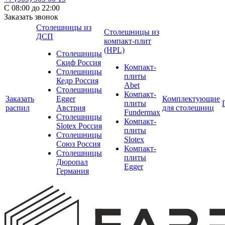
С 08:00 до 22:00
Заказать звонок
Столешницы из
Столешницы из
ДСП
компакт-плит
(HPL)
Столешницы
Скиф Россия
Компакт-
Столешницы
плиты
Кедр Россия
Abet
Столешницы
Компакт-
Заказать
Egger
Комплектующие
плиты
распил
Австрия
для столешниц
Fundermax
Столешницы
Компакт-
Slotex Россия
плиты
Столешницы
Slotex
Союз Россия
Компакт-
Столешницы
плиты
Дюропал
Egger
Германия