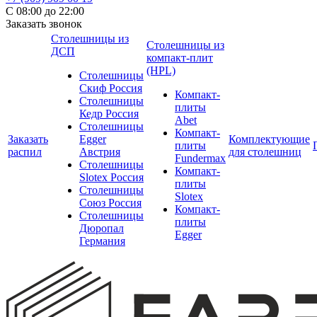
С 08:00 до 22:00
Заказать звонок
Столешницы из
Столешницы из
ДСП
компакт-плит
(HPL)
Столешницы
Скиф Россия
Компакт-
Столешницы
плиты
Кедр Россия
Abet
Столешницы
Компакт-
Заказать
Egger
Комплектующие
плиты
распил
Австрия
для столешниц
Fundermax
Столешницы
Компакт-
Slotex Россия
плиты
Столешницы
Slotex
Союз Россия
Компакт-
Столешницы
плиты
Дюропал
Egger
Германия