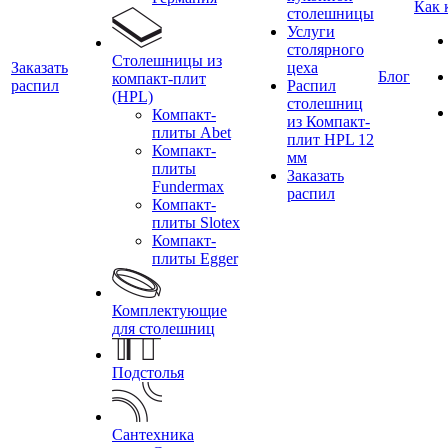
Как 
столешницы
Услуги
столярного
Столешницы из
Заказать
цеха
Блог
компакт-плит
распил
Распил
(HPL)
столешниц
Компакт-
из Компакт-
плиты Abet
плит HPL 12
Компакт-
мм
плиты
Заказать
Fundermax
распил
Компакт-
плиты Slotex
Компакт-
плиты Egger
Комплектующие
для столешниц
Подстолья
Сантехника