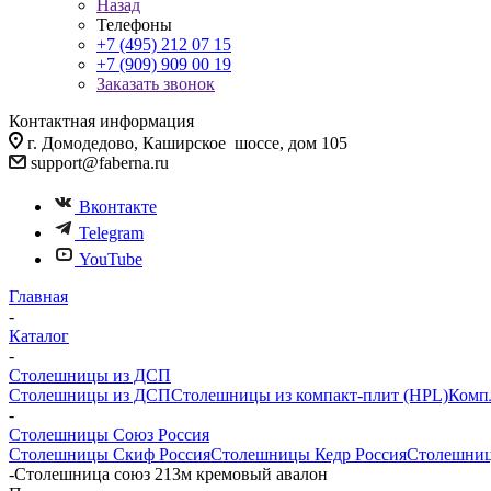
Назад
Телефоны
+7 (495) 212 07 15
+7 (909) 909 00 19
Заказать звонок
Контактная информация
г. Домодедово, Каширское шоссе, дом 105
support@faberna.ru
Вконтакте
Telegram
YouTube
Главная
-
Каталог
-
Столешницы из ДСП
Столешницы из ДСП
Столешницы из компакт-плит (HPL)
Комп
-
Столешницы Союз Россия
Столешницы Скиф Россия
Столешницы Кедр Россия
Столешниц
-
Столешница союз 213м кремовый авалон