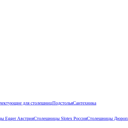
лектующие для столешниц
Подстолья
Сантехника
ы Egger Австрия
Столешницы Slotex Россия
Столешницы Дюропа