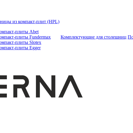
ницы из компакт-плит (HPL)
омпакт-плиты Abet
омпакт-плиты Fundermax
Комплектующие для столешниц
По
омпакт-плиты Slotex
омпакт-плиты Egger