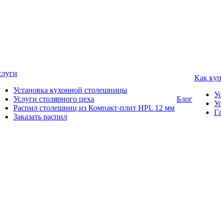
слуги
Как ку
Установка кухонной столешницы
У
Услуги столярного цеха
Блог
У
Распил столешниц из Компакт-плит HPL 12 мм
Г
Заказать распил